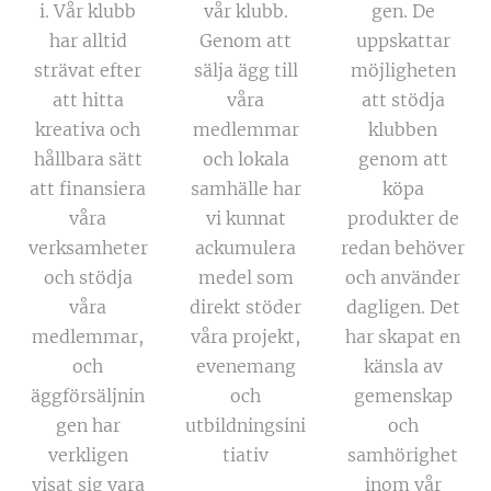
i. Vår klubb
vår klubb.
gen. De
har alltid
Genom att
uppskattar
strävat efter
sälja ägg till
möjligheten
att hitta
våra
att stödja
kreativa och
medlemmar
klubben
hållbara sätt
och lokala
genom att
att finansiera
samhälle har
köpa
våra
vi kunnat
produkter de
verksamheter
ackumulera
redan behöver
och stödja
medel som
och använder
våra
direkt stöder
dagligen. Det
medlemmar,
våra projekt,
har skapat en
och
evenemang
känsla av
äggförsäljnin
och
gemenskap
gen har
utbildningsini
och
verkligen
tiativ
samhörighet
visat sig vara
inom vår