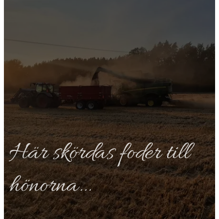
Här skördas foder till
hönorna...